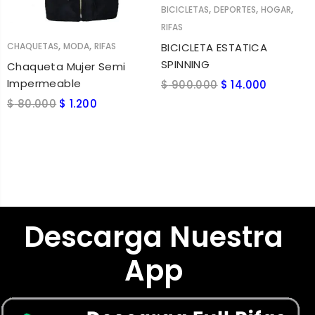
,
,
,
BICICLETAS
DEPORTES
HOGAR
RIFAS
AÑADIR AL CARRITO
,
,
BICICLETA ESTATICA
CHAQUETAS
MODA
RIFAS
SPINNING
Chaqueta Mujer Semi
Impermeable
$
900.000
$
14.000
$
80.000
$
1.200
Descarga Nuestra
App