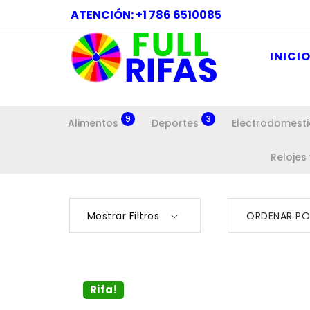
ATENCIÓN: +1 786 6510085
INICI
9
3
Alimentos
Deportes
Electrodomest
Relojes
Mostrar Filtros
ORDENAR PO
Rifa!