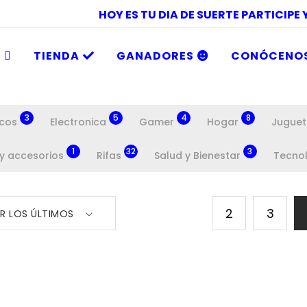
HOY ES TU DIA DE SUERTE PARTICIPE
O
TIENDA
GANADORES
CONÓCENO
3
5
4
8
icos
Electronica
Gamer
Hogar
Juguet
1
32
3
 y accesorios
Rifas
Salud y Bienestar
Tecno
2
3
R LOS ÚLTIMOS