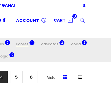
 Y GANA!
$
0
S
ACCOUNT
CART
2
1
2
2
es
Licores
Mascotas
Moda
10
logia
4
5
6
Vista: