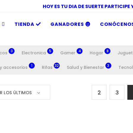
HOY ES TU DIA DE SUERTE PARTICIPE
O
TIENDA
GANADORES
CONÓCENO
3
5
4
8
icos
Electronica
Gamer
Hogar
Juguet
1
32
3
 y accesorios
Rifas
Salud y Bienestar
Tecno
2
3
R LOS ÚLTIMOS