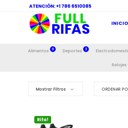
ATENCIÓN: +1 786 6510085
INICI
9
3
Alimentos
Deportes
Electrodomest
Relojes
Mostrar Filtros
ORDENAR PO
Rifa!