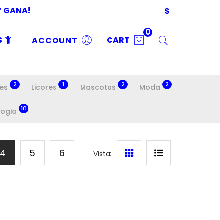
 Y GANA!
$
0
S
ACCOUNT
CART
2
1
2
2
es
Licores
Mascotas
Moda
10
logia
4
5
6
Vista: