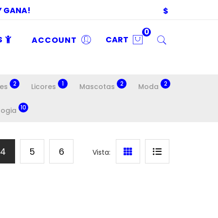
 Y GANA!
$
0
S
ACCOUNT
CART
2
1
2
2
es
Licores
Mascotas
Moda
10
logia
4
5
6
Vista: