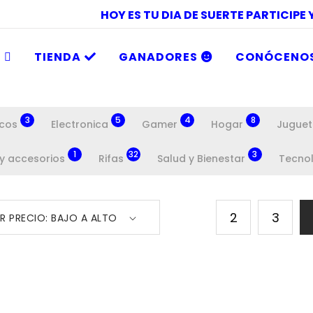
HOY ES TU DIA DE SUERTE PARTICIPE
O
TIENDA
GANADORES
CONÓCENO
3
5
4
8
icos
Electronica
Gamer
Hogar
Juguet
1
32
3
 y accesorios
Rifas
Salud y Bienestar
Tecno
2
3
R PRECIO: BAJO A ALTO