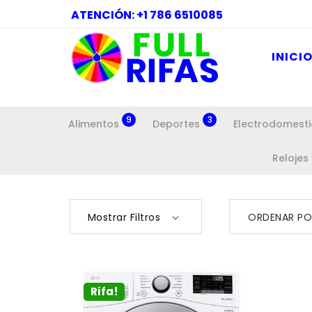
ATENCIÓN: +1 786 6510085
INICI
9
3
Alimentos
Deportes
Electrodomest
Relojes
Mostrar Filtros
ORDENAR PO
Rifa!